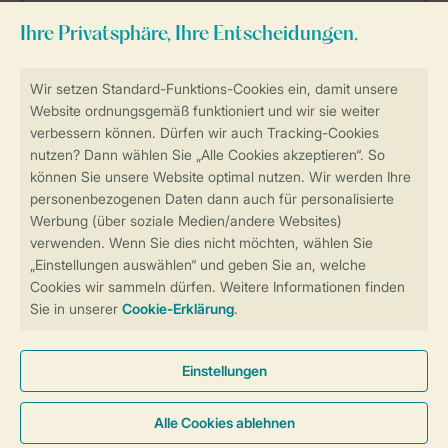
Sicher und schnell zur Online-Buchung
Sichere Datenübertragung
Sicheres Bezahlen
Sicherstellung Deiner Privatsphäre
Weitere Informationen und Einstellungen
Allgemeine Bedingungen
Impressum
Datenschutz
Cookies und Banner
Barrierefreiheit
© 2026 Landal GreenParks GmbH