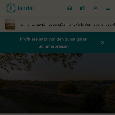
Ferienparks
Meine
Dropdown-
MEN
Buchungen
Menü
meines
Kontos
öffnen
Profitiere jetzt von den günstigsten
Sommerpreisen
Ferienparks
Beach Resort Kamperland
Preise vergleichen