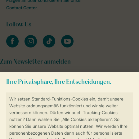
Fragen
an oder kontaktieren Sie unser
Contact Center
.
Follow Us
facebook
instagram
tiktok
youtube
Zum Newsletter anmelden
Sicher und schnell zur Online-Buchung
Sichere Datenübertragung
Sicheres Bezahlen