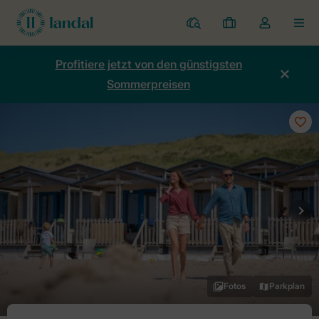
Ferienparks
Meine
Dropdown-
MEN
Buchungen
Menü
meines
Profitiere jetzt von den günstigsten
Kontos
Sommerpreisen
öffnen