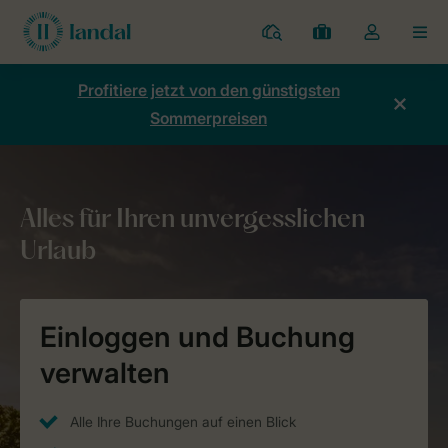
Ferienparks
Meine
Dropdown-
MEN
Buchungen
Menü
meines
Profitiere jetzt von den günstigsten
Kontos
Sommerpreisen
öffnen