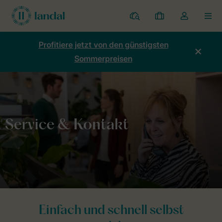
Ferienparks
Meine
Dropdown-
MEN
Buchungen
Menü
meines
Profitiere jetzt von den günstigsten
Kontos
Sommerpreisen
öffnen