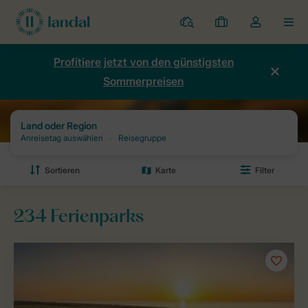
Ferienparks
Meine
Dropdown-
MEN
Buchungen
Menü
meines
Profitiere jetzt von den günstigsten
Kontos
Sommerpreisen
öffnen