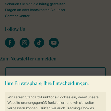
Schauen Sie sich die
häufig gestellten
Fragen
an oder kontaktieren Sie unser
Contact Center
.
Follow Us
facebook
instagram
tiktok
youtube
Zum Newsletter anmelden
Sicher und schnell zur Online-Buchung