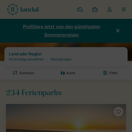
Ferienparks
Meine
Dropdown-
MEN
Buchungen
Menü
meines
Profitiere jetzt von den günstigsten
Kontos
Sommerpreisen
öffnen