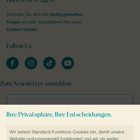
Haben Sie Fragen?
Schauen Sie sich die
häufig gestellten
Fragen
an oder kontaktieren Sie unser
Contact Center
.
Follow Us
facebook
instagram
tiktok
youtube
Zum Newsletter anmelden
Sicher und schnell zur Online-Buchung