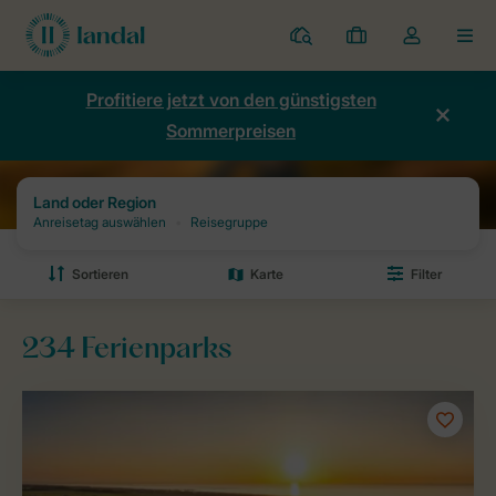
Ferienparks
Meine
Dropdown-
MEN
Buchungen
Menü
meines
Profitiere jetzt von den günstigsten
Kontos
Sommerpreisen
öffnen