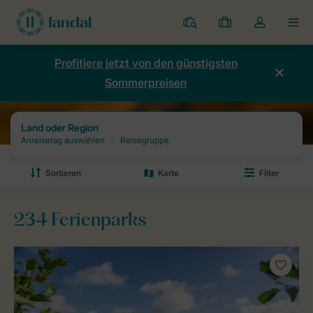
Ferienparks
Meine
Dropdown-
MEN
Buchungen
Menü
meines
Profitiere jetzt von den günstigsten
Kontos
Sommerpreisen
öffnen