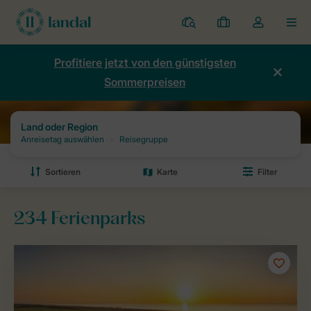
Ferienparks
Meine
Dropdown-
MEN
Buchungen
Menü
meines
Profitiere jetzt von den günstigsten
Kontos
Sommerpreisen
öffnen