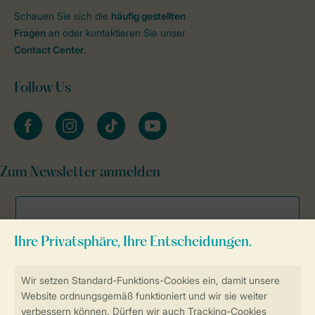
Schauen Sie sich die
häufig gestellten
Fragen
an oder kontaktieren Sie unser
Contact Center
.
Follow Us
facebook
instagram
tiktok
youtube
Zum Newsletter anmelden
Sicher und schnell zur Online-Buchung