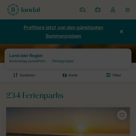
Ferienparks
Meine
Dropdown-
MEN
Buchungen
Menü
meines
Profitiere jetzt von den günstigsten
Kontos
Sommerpreisen
öffnen