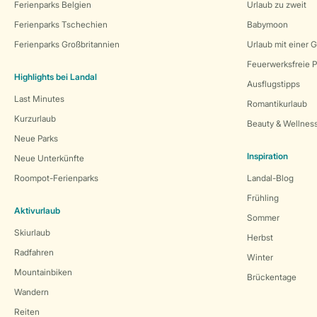
Ferienparks Belgien
Urlaub zu zweit
Ferienparks Tschechien
Babymoon
Ferienparks Großbritannien
Urlaub mit einer 
Feuerwerksfreie P
Highlights bei Landal
Ausflugstipps
Last Minutes
Romantikurlaub
Kurzurlaub
Beauty & Wellnes
Neue Parks
Inspiration
Neue Unterkünfte
Roompot-Ferienparks
Landal-Blog
Frühling
Aktivurlaub
Sommer
Skiurlaub
Herbst
Radfahren
Winter
Mountainbiken
Brückentage
Wandern
Reiten