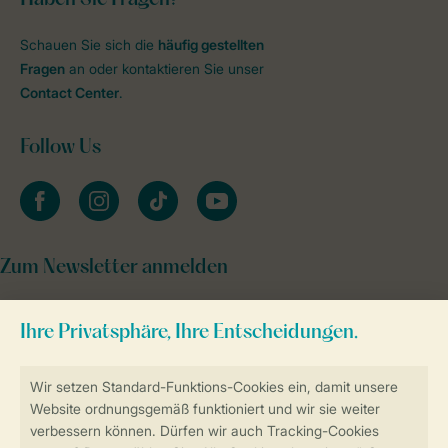
Schauen Sie sich die
häufig gestellten
Fragen
an oder kontaktieren Sie unser
Contact Center
.
Follow Us
facebook
instagram
tiktok
youtube
Zum Newsletter anmelden
Sicher und schnell zur Online-Buchung