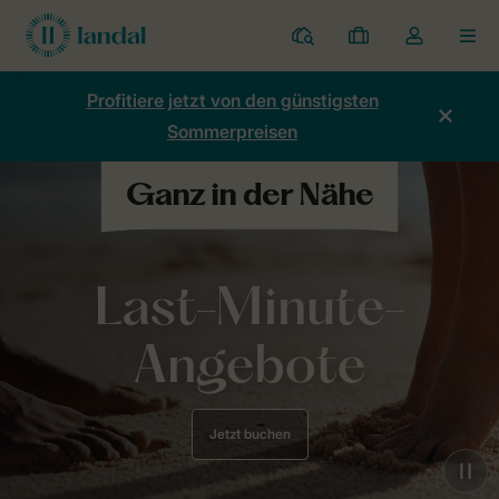
Ferienparks
Meine
Dropdown-
MEN
Buchungen
Menü
meines
Profitiere jetzt von den günstigsten
Kontos
Sommerpreisen
öffnen
Last-Minute-
Angebote
Jetzt buchen