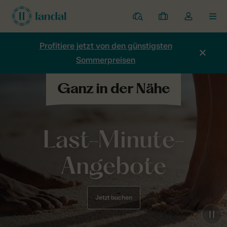
Ferienparks
Meine
Dropdown-
MEN
Buchungen
Menü
meines
Profitiere jetzt von den günstigsten
Kontos
Sommerpreisen
öffnen
Last-Minute-
Angebote
Jetzt buchen