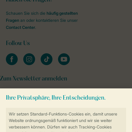
Schauen Sie sich die
häufig gestellten
Fragen
an oder kontaktieren Sie unser
Contact Center
.
Follow Us
facebook
instagram
tiktok
youtube
Zum Newsletter anmelden
Sicher und schnell zur Online-Buchung