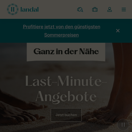
Ferienparks
Meine
Dropdown-
MEN
Buchungen
Menü
meines
Profitiere jetzt von den günstigsten
Kontos
Sommerpreisen
öffnen
Last-Minute-
Angebote
Jetzt buchen