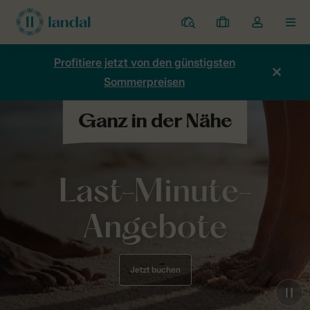
Ferienparks
Meine
Dropdown-
MEN
Buchungen
Menü
meines
Profitiere jetzt von den günstigsten
Kontos
Sommerpreisen
öffnen
Last-Minute-
Angebote
Jetzt buchen