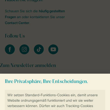
Schauen Sie sich die
häufig gestellten
Fragen
an oder kontaktieren Sie unser
Contact Center
.
Follow Us
facebook
instagram
tiktok
youtube
Zum Newsletter anmelden
Sicher und schnell zur Online-Buchung