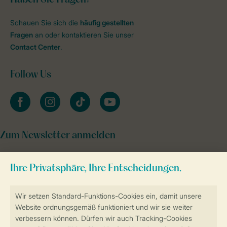
Schauen Sie sich die
häufig gestellten
Fragen
an oder kontaktieren Sie unser
Contact Center
.
Follow Us
facebook
instagram
tiktok
youtube
Zum Newsletter anmelden
Sicher und schnell zur Online-Buchung