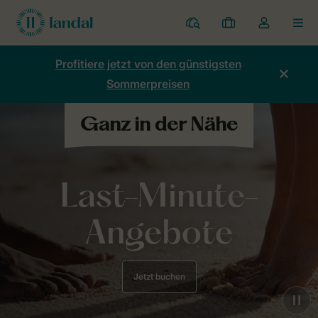
Ferienparks
Meine
Dropdown-
MEN
Buchungen
Menü
meines
Profitiere jetzt von den günstigsten
Kontos
Sommerpreisen
öffnen
Last-Minute-
Angebote
Jetzt buchen