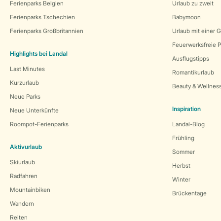
Ferienparks Belgien
Urlaub zu zweit
Ferienparks Tschechien
Babymoon
Ferienparks Großbritannien
Urlaub mit einer 
Feuerwerksfreie P
Highlights bei Landal
Ausflugstipps
Last Minutes
Romantikurlaub
Kurzurlaub
Beauty & Wellnes
Neue Parks
Inspiration
Neue Unterkünfte
Roompot-Ferienparks
Landal-Blog
Frühling
Aktivurlaub
Sommer
Skiurlaub
Herbst
Radfahren
Winter
Mountainbiken
Brückentage
Wandern
Reiten