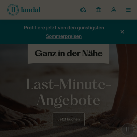
Ferienparks
Meine
Dropdown-
MEN
Buchungen
Menü
meines
Profitiere jetzt von den günstigsten
Kontos
Sommerpreisen
öffnen
Last-Minute-
Angebote
Jetzt buchen