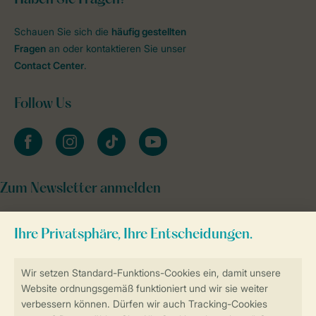
Schauen Sie sich die
häufig gestellten
Fragen
an oder kontaktieren Sie unser
Contact Center
.
Follow Us
facebook
instagram
tiktok
youtube
Zum Newsletter anmelden
Sicher und schnell zur Online-Buchung