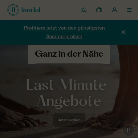
Ferienparks
Meine
Dropdown-
MEN
Buchungen
Menü
meines
Profitiere jetzt von den günstigsten
Kontos
Sommerpreisen
öffnen
Last-Minute-
Angebote
Jetzt buchen