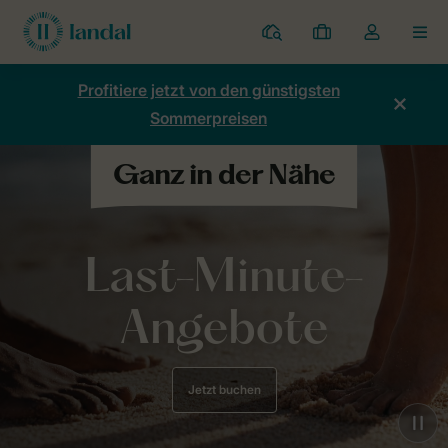
Ferienparks
Meine
Dropdown-
MEN
Buchungen
Menü
meines
Profitiere jetzt von den günstigsten
Kontos
Sommerpreisen
öffnen
Last-Minute-
Angebote
Jetzt buchen