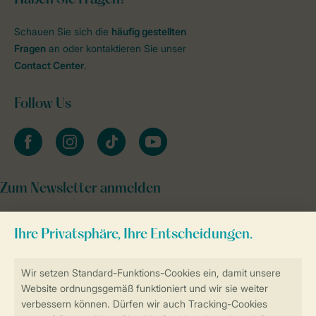
Schauen Sie sich die
häufig gestellten
Fragen
an oder kontaktieren Sie unser
Contact Center
.
Follow Us
facebook
instagram
tiktok
youtube
Zum Newsletter anmelden
Sicher und schnell zur Online-Buchung