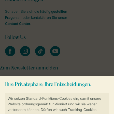
Schauen Sie sich die
häufig gestellten
Fragen
an oder kontaktieren Sie unser
Contact Center
.
Follow Us
facebook
instagram
tiktok
youtube
Zum Newsletter anmelden
Sicher und schnell zur Online-Buchung