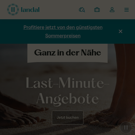
Ferienparks
Meine
Dropdown-
MEN
Buchungen
Menü
meines
Profitiere jetzt von den günstigsten
Kontos
Sommerpreisen
öffnen
Last-Minute-
Angebote
Jetzt buchen