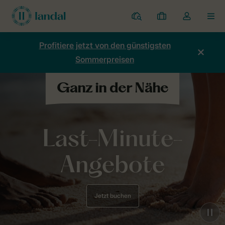
Ferienparks
Meine
Dropdown-
MEN
Buchungen
Menü
meines
Profitiere jetzt von den günstigsten
Kontos
Sommerpreisen
öffnen
Last-Minute-
Angebote
Jetzt buchen