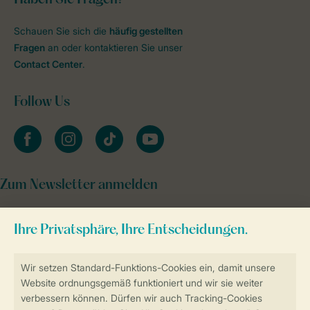
Schauen Sie sich die
häufig gestellten
Fragen
an oder kontaktieren Sie unser
Contact Center
.
Follow Us
facebook
instagram
tiktok
youtube
Zum Newsletter anmelden
Sicher und schnell zur Online-Buchung