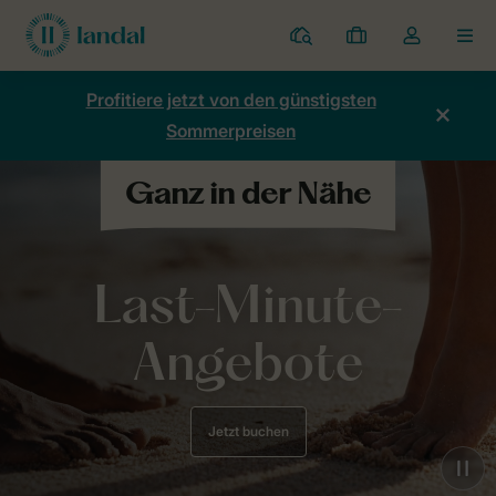
Ferienparks
Meine
Dropdown-
MEN
Buchungen
Menü
meines
Profitiere jetzt von den günstigsten
Kontos
Sommerpreisen
öffnen
Last-Minute-
Angebote
Jetzt buchen