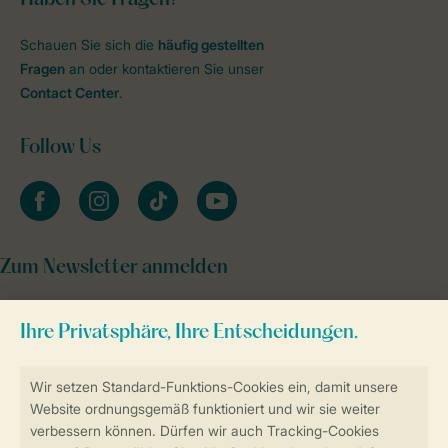
Schauen Sie sich die
häufig gestellten
Fragen
an oder kontaktieren Sie unser
Contact Center
.
Follow Us
facebook
instagram
tiktok
youtube
Zum Newsletter anmelden
Sicher und schnell zur Online-Buchung