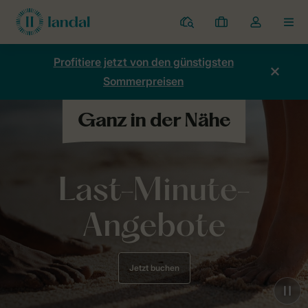
Ferienparks
Meine
Dropdown-
MEN
Buchungen
Menü
meines
Profitiere jetzt von den günstigsten
Kontos
Sommerpreisen
öffnen
Last-Minute-
Angebote
Jetzt buchen