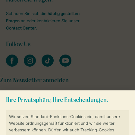
Schauen Sie sich die
häufig gestellten
Fragen
an oder kontaktieren Sie unser
Contact Center
.
Follow Us
facebook
instagram
tiktok
youtube
Zum Newsletter anmelden
Sicher und schnell zur Online-Buchung