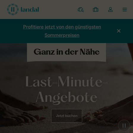
Ferienparks
Meine
Dropdown-
MEN
Buchungen
Menü
meines
Profitiere jetzt von den günstigsten
Kontos
Sommerpreisen
öffnen
Last-Minute-
Angebote
Jetzt buchen