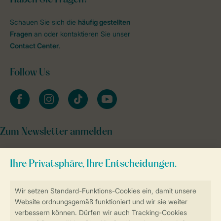
Schauen Sie sich die
häufig gestellten
Fragen
an oder kontaktieren Sie unser
Contact Center
.
Follow Us
facebook
instagram
tiktok
youtube
Zum Newsletter anmelden
Sicher und schnell zur Online-Buchung