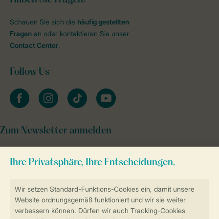
Schauen Sie sich die
häufig gestellten
Fragen
an oder kontaktieren Sie unser
Contact Center
.
Follow Us
facebook
instagram
tiktok
youtube
Zum Newsletter anmelden
Sicher und schnell zur Online-Buchung