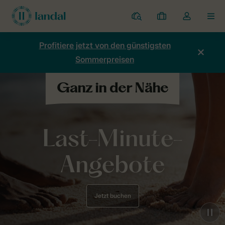
Ferienparks
Meine
Dropdown-
MEN
Buchungen
Menü
meines
Profitiere jetzt von den günstigsten
Kontos
Sommerpreisen
öffnen
Last-Minute-
Angebote
Jetzt buchen