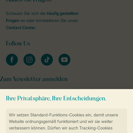
Schauen Sie sich die
häufig gestellten
Fragen
an oder kontaktieren Sie unser
Contact Center
.
Follow Us
facebook
instagram
tiktok
youtube
Zum Newsletter anmelden
Sicher und schnell zur Online-Buchung