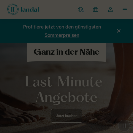
Ferienparks
Meine
Dropdown-
MEN
Buchungen
Menü
meines
Profitiere jetzt von den günstigsten
Kontos
Sommerpreisen
öffnen
Last-Minute-
Angebote
Jetzt buchen