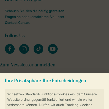
Schauen Sie sich die
häufig gestellten
Fragen
an oder kontaktieren Sie unser
Contact Center
.
Follow Us
facebook
instagram
tiktok
youtube
Zum Newsletter anmelden
Sicher und schnell zur Online-Buchung