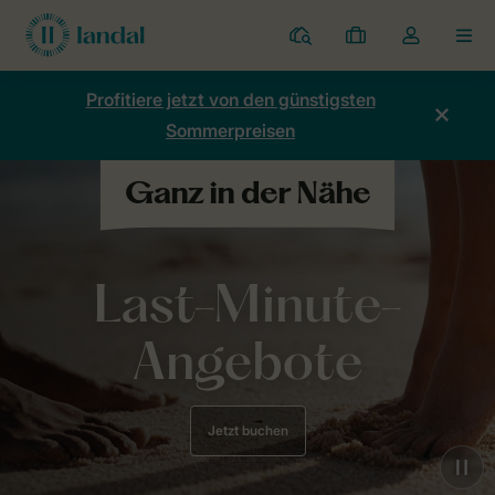
Ferienparks
Meine
Dropdown-
MEN
Buchungen
Menü
meines
Profitiere jetzt von den günstigsten
Kontos
Sommerpreisen
öffnen
Last-Minute-
Angebote
Jetzt buchen