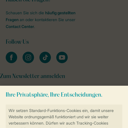
Schauen Sie sich die
häufig gestellten
Fragen
an oder kontaktieren Sie unser
Contact Center
.
Follow Us
facebook
instagram
tiktok
youtube
Zum Newsletter anmelden
Sicher und schnell zur Online-Buchung