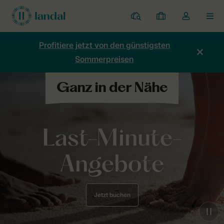
Ferienparks
Meine
Dropdown-
MEN
Buchungen
Menü
meines
Profitiere jetzt von den günstigsten
Kontos
Sommerpreisen
öffnen
Last-Minute-
Angebote
Jetzt buchen