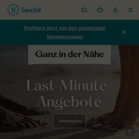
Ferienparks
Meine
Dropdown-
MEN
Buchungen
Menü
meines
Profitiere jetzt von den günstigsten
Kontos
Sommerpreisen
öffnen
Last-Minute-
Angebote
Jetzt buchen