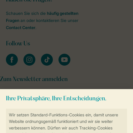
Schauen Sie sich die
häufig gestellten
Fragen
an oder kontaktieren Sie unser
Contact Center
.
Follow Us
facebook
instagram
tiktok
youtube
Zum Newsletter anmelden
Sicher und schnell zur Online-Buchung