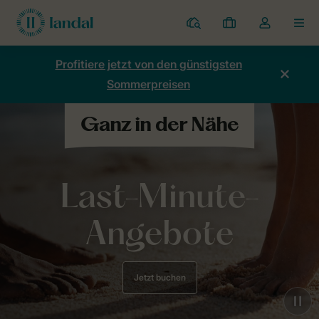
Ferienparks
Meine
Dropdown-
MEN
Buchungen
Menü
meines
Profitiere jetzt von den günstigsten
Kontos
Sommerpreisen
öffnen
Last-Minute-
Angebote
Jetzt buchen